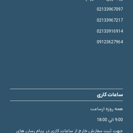
02133967097
02133967217
02133916914
09123627964
ساعات کاری
همه روزه ازساعت
9:00 الی 18:00
جهت ثبت سفارش خارج از ساعات کاری در پیام رسان های