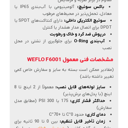
باکس سوئیچ:
آلومینیومی با آب‌بندی IP65 یا
معادل، تحمل‌پذیر در محیط‌های مرطوب
سوئیچ الکتریکی داخلی:
دارای کنتاکت‌های SPDT یا
DPDT برای اتصال مدار هشدار یا کنترل
درپوش ضد گرد و خاک و رطوبت
آب‌بندی O-Ring
برای جلوگیری از نشتی در محل
نصب
مشخصات فنی معمول WEFLO F6001
(مقادیر ممکن است بسته به سایز و سفارش خاص کمی
تغییر داشته باشد)
سایز لوله‌های قابل نصب:
معمولاً از 2 اینچ تا 8
اینچ (با پدل‌های برش‌پذیر)
حداکثر فشار کاری:
175 یا 300 PSI (مطابق مدل
سفارش)
دمای کاری:
حدود 0°C تا +70°C
زمان تأخیر قابل تنظیم:
بین 0 تا 90 ثانیه برای