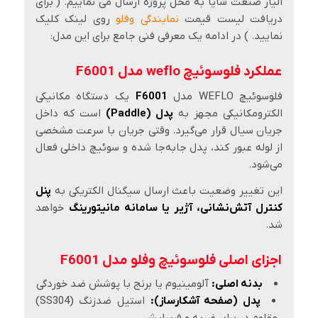
الیار صنعت شایا به محل پروژه ارسال می نماییم. ( برای
دریافت لیست قیمت
نمایندگی وفلو
روی لینک کلیک
نمایید. ) در ادامه یک معرفی فنی جامع برای این مدل:
عملکرد فلوسوئیچ weflo مدل F6001
فلوسوئیچ WEFLO مدل
F6001
یک دستگاه مکانیکی
الکترومکانیکی مجهز به
پدل (Paddle)
است که داخل
جریان سیال قرار می‌گیرد. وقتی جریان با سرعت مشخصی
از لوله عبور کند، پدل جابه‌جا شده و سوئیچ داخلی فعال
می‌شود.
این تغییر وضعیت باعث ارسال سیگنال الکتریکی به
پنل
کنترل آتش‌نشانی، آژیر یا سامانه مانیتورینگ
خواهد
شد.
اجزای اصلی فلوسوئیچ وفلو مدل F6001
بدنه اصلی:
آلومینیوم یا برنج با پوشش ضد خوردگی
پدل (صفحه آشکارساز):
استیل ضدزنگ (SS304)
مقاوم در برابر ضربه و فرسایش