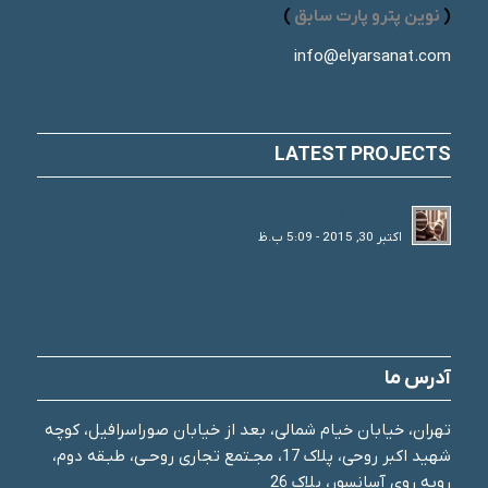
(
نوین پترو پارت سابق
)
info@elyarsanat.com
LATEST PROJECTS
لوله های فولادی و انواع تقسیم بندی آن
اکتبر 30, 2015 - 5:09 ب.ظ
آدرس ما
تهران، خیابان خیام شمالی، بعد از خیابان صوراسرافیل، کوچه
شهید اکبر روحی، پلاک 17، مجـتمع تجاری روحـی، طبـقه دوم،
روبه روی آسانسور، پلاک 26