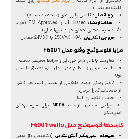
جلوگیری از آلارم کاذب (
خرید شیر فولادی
روی لینک
کلیک نمایید. )
نوع اتصال:
فلنجی یا رزوه‌ای (بسته به نسخه)
استانداردها:
UL Listed و FM Approved (مورد
تأیید سیستم‌های اطفای حریق بین‌المللی)
خروجی الکتریکی:
250VAC, 10A یا 24VDC معادل
مزایا فلوسوئیچ وفلو مدل F6001
مقاومت بالا در برابر خوردگی و شرایط محیطی سخت
قابلیت برش و تنظیم طول پدل برای تطبیق با سایز
لوله
تأخیر زمانی جهت جلوگیری از هشدار اشتباهی ناشی
از نوسانات گذرا جریان
نصب و نگهداری آسان
طراحی مطابق الزامات
NFPA
برای سیستم‌های
اسپرینکلر
کاربردها فلوسوئیچ مدل F6001 weflo
سیستم اسپرینکلر آتش‌نشانی
(تشخیص باز شدن