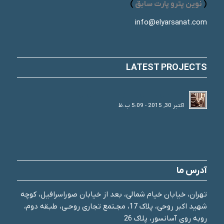
(
نوین پترو پارت سابق
)
info@elyarsanat.com
LATEST PROJECTS
لوله های فولادی و انواع تقسیم بندی آن
اکتبر 30, 2015 - 5:09 ب.ظ
آدرس ما
تهران، خیابان خیام شمالی، بعد از خیابان صوراسرافیل، کوچه
شهید اکبر روحی، پلاک 17، مجـتمع تجاری روحـی، طبـقه دوم،
روبه روی آسانسور، پلاک 26