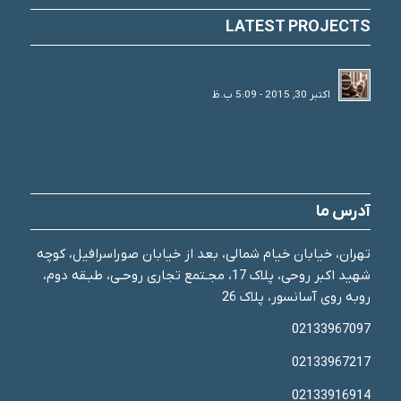
LATEST PROJECTS
لوله های فولادی و انواع تقسیم بندی آن
اکتبر 30, 2015 - 5:09 ب.ظ
آدرس ما
تهران، خیابان خیام شمالی، بعد از خیابان صوراسرافیل، کوچه
شهید اکبر روحی، پلاک 17، مجـتمع تجاری روحـی، طبـقه دوم،
روبه روی آسانسور، پلاک 26
02133967097
02133967217
02133916914