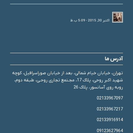
لوله های فولادی و انواع تقسیم بندی آن
اکتبر 30, 2015 - 5:09 ب.ظ
آدرس ما
تهران، خیابان خیام شمالی، بعد از خیابان صوراسرافیل، کوچه
شهید اکبر روحی، پلاک 17، مجـتمع تجاری روحـی، طبـقه دوم،
روبه روی آسانسور، پلاک 26
02133967097
02133967217
02133916914
09123627964