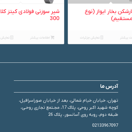
شکن بخار ایواز (نوع
شیر سوزنی فولادی کیتز کل
مستقیم)
300
ت بیشتر
نمایش جزئیات
اطلاعات بیشتر
نمایش ج
آدرس ما
تهران، خیابان خیام شمالی، بعد از خیابان صوراسرافیل،
کوچه شهید اکبر روحی، پلاک 17، مجـتمع تجاری روحـی،
طبـقه دوم، روبه روی آسانسور، پلاک 26
02133967097