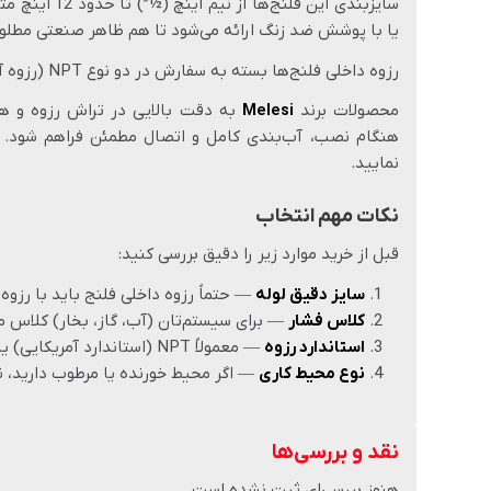
سایزبندی این 
یا با پوشش ضد زنگ ارائه می‌شود تا هم ظاهر صنعتی مطلوب
رزوه داخلی فلنج‌ها بسته به سفارش در دو نوع NPT (رزوه آمریکایی) یا BSP (رزوه انگلیسی) ساخته می‌شود.
محصولات برند
Melesi
به دقت بالایی در تراش رزوه و هم
هنگام نصب، آب‌بندی کامل و اتصال مطمئن فراهم شود. بر
نمایید.
نکات مهم انتخاب
قبل از خرید موارد زیر را دقیق بررسی کنید:
سایز دقیق لوله
— حتماً رزوه داخلی فلنج باید با رزوه 
کلاس فشار
— برای سیستم‌تان (آب، گاز، بخار) کلاس م
استاندارد رزوه
— معمولاً NPT (استاندارد آمریکایی) یا BSP (استاندارد انگلیسی) است.
نوع محیط کاری
— اگر محیط خورنده یا مرطوب دارید، ن
نقد و بررسی‌ها
هنوز بررسی‌ای ثبت نشده است.