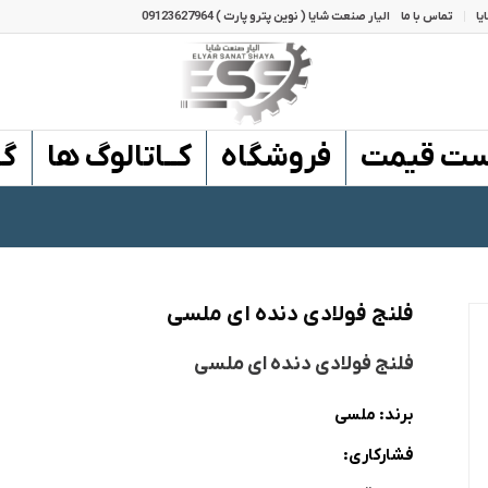
یا
تماس با ما
الیار صنعت شایا ( نوین پترو پارت ) 09123627964
ست قیمت
فروشگاه
کــاتالوگ ها
گـ
فلنج فولادی دنده ای ملسی
فلنج فولادی دنده ای ملسی
برند: ملسی
فشارکاری: