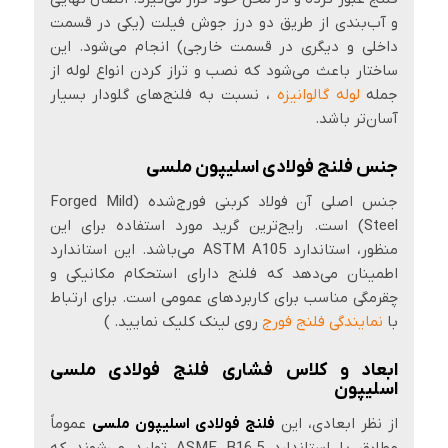
و آب‌بندی از طریق دو درز جوش فیلت (یکی در قسمت
داخلی و دیگری در قسمت خارجی) انجام می‌شود. این
ساختار باعث می‌شود که نصب و تراز کردن انواع لوله از
جمله
لوله گالوانیزه
، نسبت به فلنج‌های گلودار بسیار
آسان‌تر باشد.
جنس فلنج فولادی اسلیپون ملسی
جنس اصلی آن فولاد کربنی فورج‌شده (Forged Mild
Steel) است. رایج‌ترین گرید مورد استفاده برای این
منظور، استاندارد ASTM A105 می‌باشد. این استاندارد
اطمینان می‌دهد که فلنج دارای استحکام مکانیکی و
چقرمگی مناسب برای کاربردهای عمومی است. برای ارتباط
با
نمایندگی فلنج فورج
روی لینک کلیک نمایید. )
ابعاد و کلاس فشاری فلنج فولادی ملسی
اسلیپون
از نظر ابعادی، این
فلنج فولادی اسلیپون ملسی
عموماً
مطابق با استاندارد ASME B16.5 تولید می‌شوند که