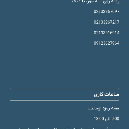
روبه روی آسانسور، پلاک 26
02133967097
02133967217
02133916914
09123627964
ساعات کاری
همه روزه ازساعت
9:00 الی 18:00