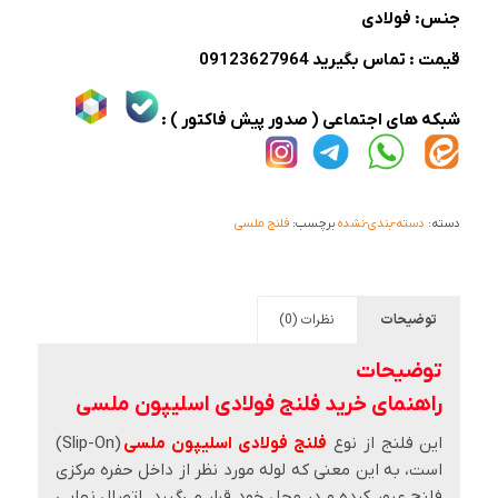
جنس: فولادی
قیمت : تماس بگیرید 09123627964
شبکه های اجتماعی ( صدور پیش فاکتور ) :
دسته:
دسته-بندی-نشده
برچسب:
فلنج ملسی
توضیحات
نظرات (0)
توضیحات
راهنمای خرید فلنج فولادی اسلیپون ملسی
این فلنج از نوع
فلنج فولادی اسلیپون ملسی
(Slip-On)
است، به این معنی که لوله مورد نظر از داخل حفره مرکزی
فلنج عبور کرده و در محل خود قرار می‌گیرد. اتصال نهایی