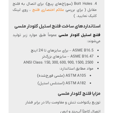
Bolt Holes (سوراخ‌های پیچ): برای اتصال به فلنج
مقابل ( برای بررسی
علائم اختصاری فلنج
، روی لینک
کلیک نمایید. )
استانداردهای ساخت فلنج استیل گلودار ملسی
فلنج استیل گلودار ملسی
عموماً طبق موارد زیر تولید
می‌شوند:
ASME B16.5 – برای سایزهای تا 24 اینچ
ASME B16.47 – سایزهای بزرگ‌تر
ANSI Class: 150, 300, 600, 900, 1500, 2500
مواد مطابق استاندارد:
ASTM A105 (ملسی فورج‌شده)
ASTM A182 (استنلس استیل)
مزایا فلنج گلودار ملسی
توزیع یکنواخت تنش و مقاومت بالا در برابر فشار
اتصال کاملاً آب‌بند و ایمن