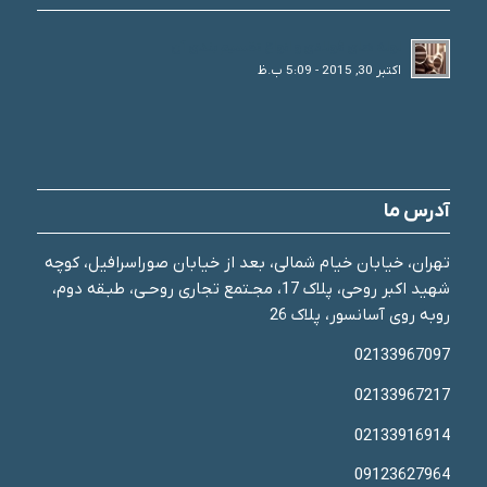
لوله های فولادی و انواع تقسیم بندی آن
اکتبر 30, 2015 - 5:09 ب.ظ
آدرس ما
تهران، خیابان خیام شمالی، بعد از خیابان صوراسرافیل، کوچه
شهید اکبر روحی، پلاک 17، مجـتمع تجاری روحـی، طبـقه دوم،
روبه روی آسانسور، پلاک 26
02133967097
02133967217
02133916914
09123627964