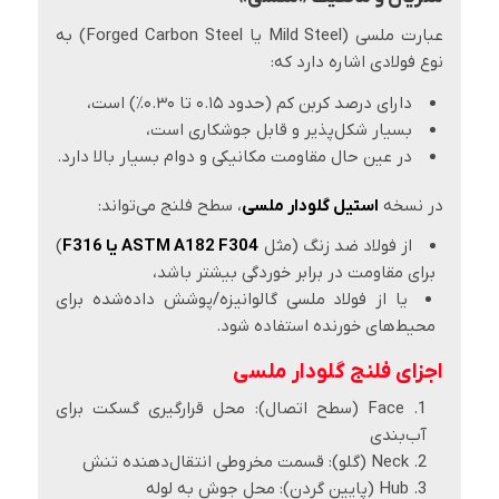
عبارت ملسی (Mild Steel یا Forged Carbon Steel) به
نوع فولادی اشاره دارد که:
دارای درصد کربن کم (حدود ۰.۱۵ تا ۰.۳۰٪) است،
بسیار شکل‌پذیر و قابل جوشکاری است،
در عین حال مقاومت مکانیکی و دوام بسیار بالا دارد.
در نسخه
استیل گلودار ملسی
، سطح فلنج می‌تواند:
از فولاد ضد زنگ (مثل
ASTM A182 F304 یا F316
)
برای مقاومت در برابر خوردگی بیشتر باشد،
یا از فولاد ملسی گالوانیزه/پوشش داده‌شده برای
محیط‌های خورنده استفاده شود.
اجزای فلنج گلودار ملسی
Face (سطح اتصال): محل قرارگیری گسکت برای
آب‌بندی
Neck (گلو): قسمت مخروطی انتقال‌دهنده تنش
Hub (پایین گردن): محل جوش به لوله