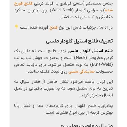
جنس مستحکم (ملسی فولادی یا فولاد کربنی
فلنج فورج
شده
) و طراحی گلو‌دار (Weld Neck) برای بهترین عملکرد
مکانیکی و آب‌بندی تحت فشار.
در ادامه، جزئیات کامل این نوع
فلنج
آورده شده است
تعریف فلنج استیل گلودار ملسی
فلنج استیل گلودار ملسی
نوعی فلنج است که دارای یک
گردن مخروطی (Neck) است و به‌صورت جوش لب به لب
(Butt-Weld) به لوله متصل می‌شود. برای بازدید تمامی
محصولات
نمایندگی ملسی
روی لینک کلیک نمایید.
این گردن باعث می‌شود تنش حاصل از فشار سیال به
تدریج به لوله منتقل شود، نه به صورت ناگهانی در محل
اتصال متمرکز گردد.
بنابراین، فلنج گلودار برای کاربردهای دما و فشار بالا
بهترین گزینه از بین انواع فلنج‌ها است.
متریال و ماهیت «ملسی»