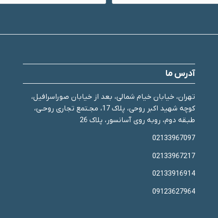
آدرس ما
تهران، خیابان خیام شمالی، بعد از خیابان صوراسرافیل،
کوچه شهید اکبر روحی، پلاک 17، مجـتمع تجاری روحـی،
طبـقه دوم، روبه روی آسانسور، پلاک 26
02133967097
02133967217
02133916914
09123627964