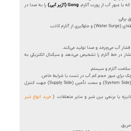
 با عبور آب از پورت آلارم،
Gong (آژیر آبی)
را به صدا در
ق برقی.
آلارم کاذب.
 فشار آب می‌چرخد و صدا تولید می‌کند.
ار در خط آلارم را تشخیص می‌دهد و سیگنال الکتریکی به
سلامت آلارم و سیستم.
ک برای عبور حجم کم آب در تست یا شرایط خاص.
– گیج فشار برای سمت سیستم (System Side) و سمت تأمین (Supply Side) جهت کنترل
نیزه یا برنجی بین شیر و سایر متعلقات. (
خرید انواع شیر
حریق.