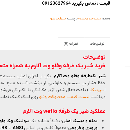
قیمت : تماس بگیرید 09123627964
دسته:
دسته-بندی-نشده
برچسب:
شیرالات وفلو
توضیحات
نظرات (0)
توضیحات
خرید شیر یک طرفه وفلو وت آلارم به همراه متع
شیر یک‌طرفه وفلو وت آلارم
، یکی از اجزای اصلی سیستم‌
حفظ فشار در سیستم و جلوگیری از برگشت آب به منبع، هن
اسپرینکلر
) باعث فعال شدن آژیر مکانیکی یا الکتریکی می‌شود
دریافتت
لیست قیمت محصولات وفلو
روی لینک کلیک نمایید
عملکرد شیر یک طرفه weflo وت آلارم
بدنه و دیسک اصلی
: دقیقاً مشابه یک
سوئینگ چک ولو
ورودی و خروجی
: معمولاً فلنجی، بر اساس
ANSI
یا
BS
، 