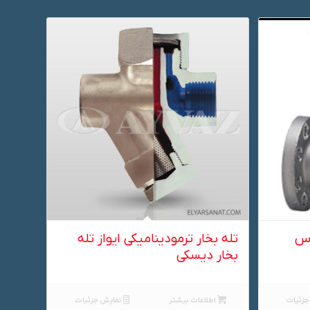
اس
تله بخار ترمودینامیکی ایواز تله
بخار دیسکی
زئیات
اطلاعات بیشتر
نمایش جزئیات