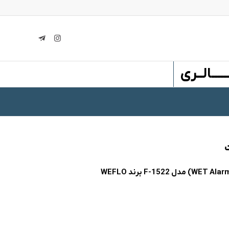
ـــــالــری
ت