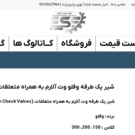
یا
تماس با ما
الیار صنعت شایا ( نوین پترو پارت ) 09123627964
ست قیمت
فروشگاه
کــاتالوگ ها
گـ
شیر یک طرفه وفلو وت آلارم به همراه متعلقا
شیر یک طرفه وت آلارم به همراه متعلقات (WET Alarm Check Valves) مدل F-1522 برند WEFLO
برند: وفلو
کلاس : 150، 200، 300