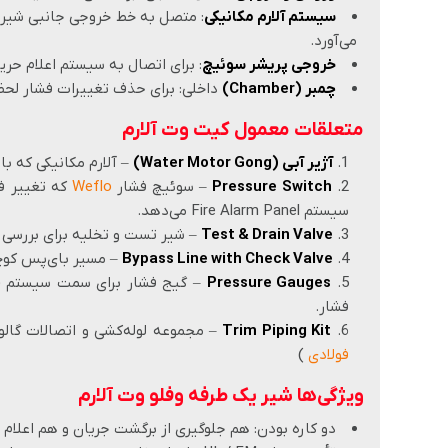
سیستم آلارم مکانیکی
: متصل به خط خروجی جانبی شیر که
می‌آورد.
خروجی پریشر سوئیچ
: برای اتصال به سیستم اعلام حری
چمبر (Chamber)
داخلی: برای حذف تغییرات فشار لحظه‌ای (Water Surge) و جلوگیری از 
متعلقات معمول کیت وت آلارم
آژیر آبی (Water Motor Gong)
– آلارم مکانیکی که با
Pressure Switch
– سوئیچ فشار
Weflo
که تغییر فش
سیستم Fire Alarm Panel می‌دهد.
Test & Drain Valve
– شیر تست و تخلیه برای بررسی 
Bypass Line with Check Valve
– مسیر بای‌پس کوچ
Pressure Gauges
فشار.
Trim Piping Kit
– مجموعه لوله‌کشی و اتصالات گالوا
فولادی
)
ویژگی‌ها شیر یک طرفه وفلو وت آلارم
دو کاره بودن: هم جلوگیری از برگشت جریان و هم اعلام 