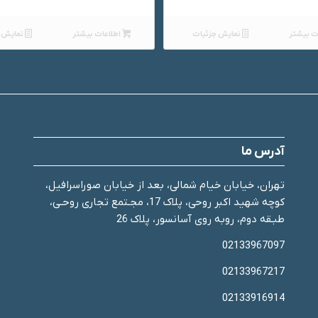
ت بیشتر
نمایش جزئیات
اطلاعات بیشتر
نمایش ج
آدرس ما
تهران، خیابان خیام شمالی، بعد از خیابان صوراسرافیل،
کوچه شهید اکبر روحی، پلاک 17، مجـتمع تجاری روحـی،
طبـقه دوم، روبه روی آسانسور، پلاک 26
02133967097
02133967217
02133916914