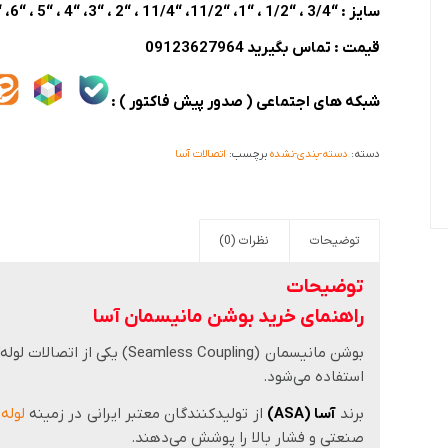
سایز : “3/4 ، “1/2 ، “1، “11/2، “11/4 ، “2 ، “3، “4 ، “5 ، “6، “8، “10 ، “12 ، “14 ، “16
قیمت : تماس بگیرید 09123627964
شبکه های اجتماعی ( صدور پیش فاکتور ) :
دسته:
دسته-بندی-نشده
برچسب:
اتصالات آسا
توضیحات
نظرات (0)
توضیحات
راهنمای خرید بوشن مانیسمان آسا
بوشن مانیسمان (Seamless Coupling) یکی از اتصالات لوله‌کشی است که برای وصل‌کردن دو
استفاده می‌شود.
برند
آسا (ASA)
از تولیدکنندگان معتبر ایرانی در زمینه
لوله
صنعتی و فشار بالا را پوشش می‌دهند.