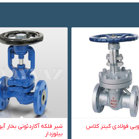
یی فولادی کیتز کلاس
شیر فلکه آکاردئونی بخار آیو
بیلوزدار