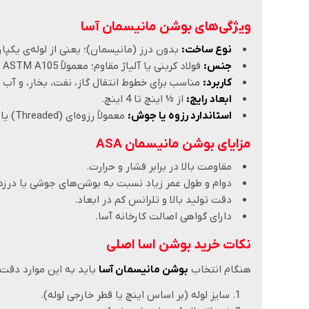
ویژگی‌های بوشن مانیسمان آسا
نوع ساخت:
بدون درز (مانیسمان)؛ یعنی از لوله‌ی یکپ
جنس:
فولاد کربنی یا آلیاژ مقاوم؛ معمولاً ASTM A105 یا A106.
کاربرد:
مناسب برای خطوط انتقال گاز، نفت، بخار، و آب با
ابعاد رایج:
از ½ اینچ تا 4 اینچ.
استاندارد رزوه یا جوش:
معمولاً رزوه‌ای (Threaded) یا جوشی (Socket weld / Butt weld).
مزایای بوشن مانیسمان ASA
مقاومت بالا در برابر فشار و حرارت.
دوام و طول عمر زیاد نسبت به بوشن‌های جوشی یا درز‌دا
دقت تولید بالا و تلرانس کم در ابعاد.
دارای گواهی اصالت کارخانه آسا.
نکات خرید بوشن اسا اصلی
هنگام انتخاب
بوشن مانیسمان آسا
باید به این موارد دقت 
سایز لوله (بر اساس اینچ یا قطر خارجی لوله).