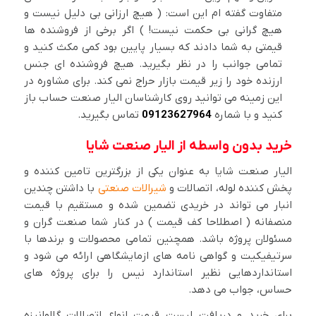
متفاوت گفته ام این است: ( هیچ ارزانی بی دلیل نیست و
هیچ گرانی بی حکمت نیست! ) اگر برخی از فروشنده ها
قیمتی به شما دادند که بسیار پایین بود کمی مکث کنید و
تمامی جوانب را در نظر بگیرید. هیچ فروشنده ای جنس
ارزنده خود را زیر قیمت بازار حراج نمی کند. برای مشاوره در
این زمینه می توانید روی کارشناسان الیار صنعت حساب باز
کنید و با شماره
09123627964
تماس بگیرید.
خرید بدون واسطه از الیار صنعت شایا
الیار صنعت شایا به عنوان یکی از بزرگترین تامین کننده و
پخش کننده لوله، اتصالات و
شیرالات صنعتی
با داشتن چندین
انبار می تواند در خریدی تضمین شده و مستقیم با قیمت
منصفانه ( اصطلاحا کف قیمت ) در کنار شما صنعت گران و
مسئولان پروژه باشد. همچنین تمامی محصولات و برندها با
سرتیفیکیت و گواهی نامه های ازمایشگاهی ارائه می شود و
استانداردهایی نظیر استاندارد نیس را برای پروژه های
حساس، جواب می دهد.
برای خرید و دریافت لیست قیمت انواع اتصالات گالوانیزه