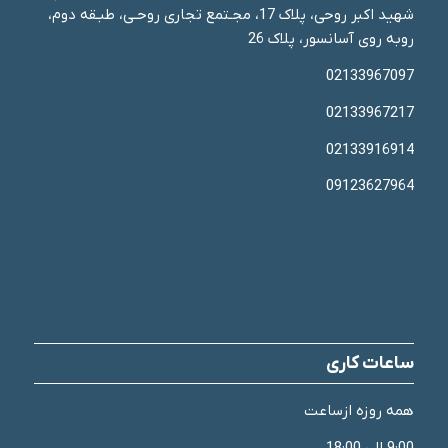
شهید اکبر روحی، پلاک 17، مجـتمع تجاری روحـی، طبـقه دوم،
روبه روی آسانسور، پلاک 26
02133967097
02133967217
02133916914
09123627964
ساعات کاری
همه روزه ازساعت
9:00 الی 18:00