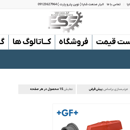
یا
تماس با ما
الیار صنعت شایا ( نوین پترو پارت ) 09123627964
ست قیمت
فروشگاه
کــاتالوگ ها
گـ
پیش‌فرض
15 محصول در هر صفحه
مرتب‌سازی براساس
نمایش