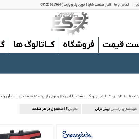
یا
تماس با ما
الیار صنعت شایا ( نوین پترو پارت ) 09123627964
ست قیمت
فروشگاه
کــاتالوگ ها
گـ
وضیح به طور پیش‌فرض پررنگ نیست؛ با این حال، برخی از پوسته‌ها ممکن است آن را ن
پیش‌فرض
15 محصول در هر صفحه
مرتب‌سازی براساس
نمایش