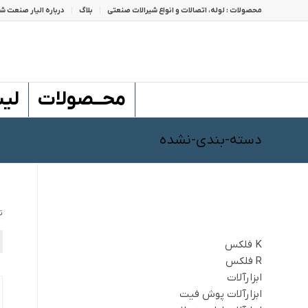
محصولات : لوله، اتصالات و انواع شیرالات صنعتی
بلاگ
درباره الیار صنعت شا
محــصولات
لی
دسته-بندی-نشده
صفحات
ت
K فلکس
R فلکس
ابزارآلات
ابزارآلات پوش فیت