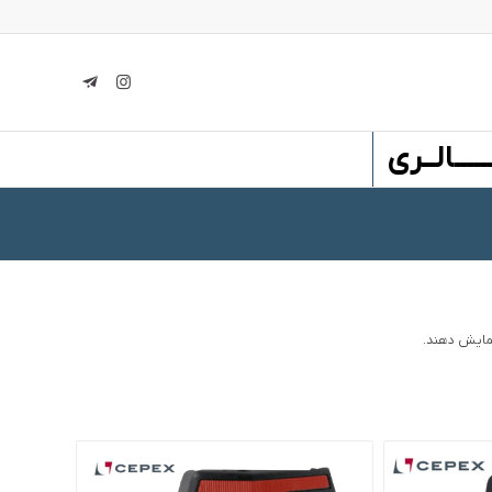
ـــــالــری
مایش دهند.