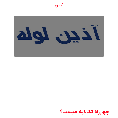
آذین
چهارراه تک‌لایه چیست؟