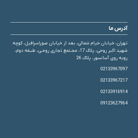
آدرس ما
تهران، خیابان خیام شمالی، بعد از خیابان صوراسرافیل، کوچه
شهید اکبر روحی، پلاک 17، مجـتمع تجاری روحـی، طبـقه دوم،
روبه روی آسانسور، پلاک 26
02133967097
02133967217
02133916914
09123627964