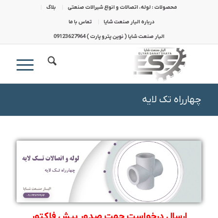
محصولات : لوله، اتصالات و انواع شیرالات صنعتی
بلاگ
درباره الیار صنعت شایا
تماس با ما
الیار صنعت شایا ( نوین پترو پارت ) 09123627964
چهارراه تک لایه
ارسال درخواست جهت صدور پیش فاکتور