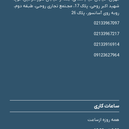
شهید اکبر روحی، پلاک 17، مجـتمع تجاری روحـی، طبـقه دوم،
روبه روی آسانسور، پلاک 26
02133967097
02133967217
02133916914
09123627964
ساعات کاری
همه روزه ازساعت