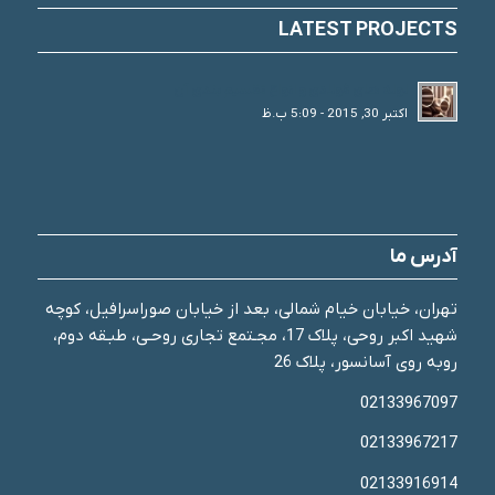
LATEST PROJECTS
لوله های فولادی و انواع تقسیم بندی آن
اکتبر 30, 2015 - 5:09 ب.ظ
آدرس ما
تهران، خیابان خیام شمالی، بعد از خیابان صوراسرافیل، کوچه
شهید اکبر روحی، پلاک 17، مجـتمع تجاری روحـی، طبـقه دوم،
روبه روی آسانسور، پلاک 26
02133967097
02133967217
02133916914