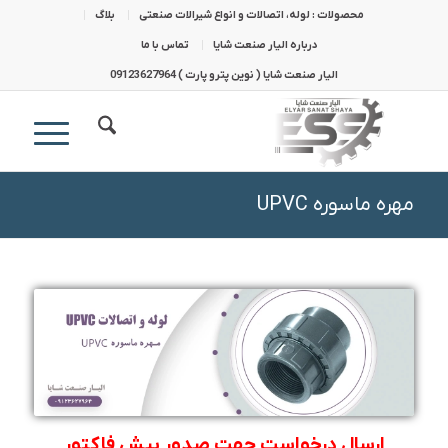
محصولات : لوله، اتصالات و انواع شیرالات صنعتی
بلاگ
درباره الیار صنعت شایا
تماس با ما
الیار صنعت شایا ( نوین پترو پارت ) 09123627964
مهره ماسوره UPVC
ارسال درخواست جهت صدور پیش فاکتور