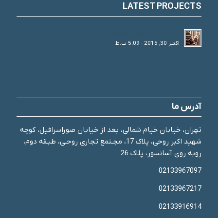
LATEST PROJECTS
لوله های فولادی و انواع تقسیم بندی آن
اکتبر 30, 2015 - 5:09 ب.ظ
آدرس ما
تهران، خیابان خیام شمالی، بعد از خیابان صوراسرافیل، کوچه
شهید اکبر روحی، پلاک 17، مجـتمع تجاری روحـی، طبـقه دوم،
روبه روی آسانسور، پلاک 26
02133967097
02133967217
02133916914