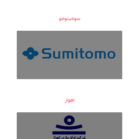
سومیتومو
اهواز