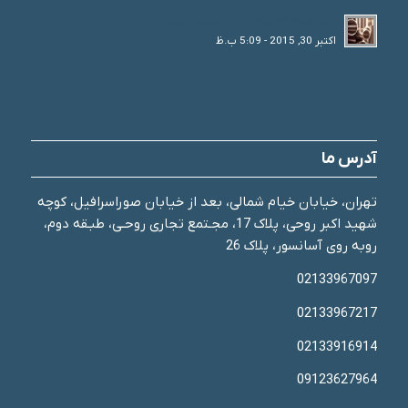
لوله های فولادی و انواع تقسیم بندی آن
اکتبر 30, 2015 - 5:09 ب.ظ
آدرس ما
تهران، خیابان خیام شمالی، بعد از خیابان صوراسرافیل، کوچه
شهید اکبر روحی، پلاک 17، مجـتمع تجاری روحـی، طبـقه دوم،
روبه روی آسانسور، پلاک 26
02133967097
02133967217
02133916914
09123627964