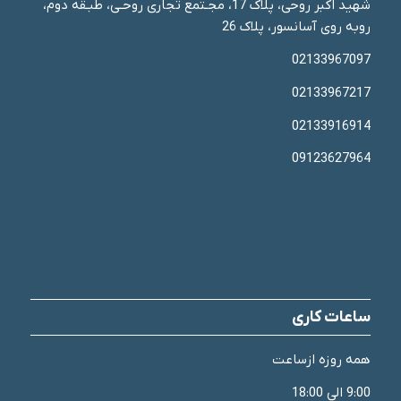
شهید اکبر روحی، پلاک 17، مجـتمع تجاری روحـی، طبـقه دوم،
روبه روی آسانسور، پلاک 26
02133967097
02133967217
02133916914
09123627964
ساعات کاری
همه روزه ازساعت
9:00 الی 18:00