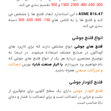
300
،
600
،
400
،
2500
،
1500
و
900
تقسیم بندی می کند.
ASME B16.47 :
این استاندارد ابعاد فلنج ها را مشخص می
کند و فلنج ها را به کلاس های
150
،
900
،
600
،
300
دسته
بندی می کند.
انواع فلنج جوشی
فلنج های جوشی
انواع مختلفی دارند که برای کاربرد های
گوناگون در صنایع مختلف استفاده میشوند. در اینجا به
توضیح مختصری درباره هر یک از انواع فلنج های جوشی که
نام خواهیم برد میپردازم.
با الیار صنعت شایا:
بورس
اتصالات
و شیرآلات صنعتی
همراه باشید.
فلنج گلودار جوشی
فلنج گلودار جوشی
دارای یک سطح گلویی برای جلوگیری از
نشت و خرابی در اتصالات است و برای اتصالات با فشار و دمای
بالا مناسب است.