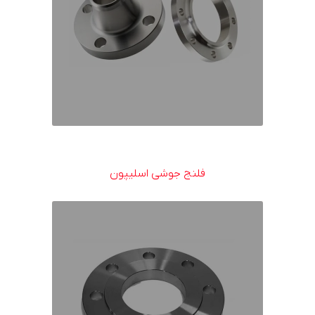
فلنج جوشی اسلیپون