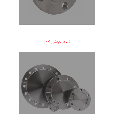
فلنج جوشی کور