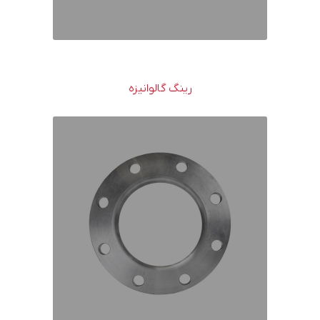
رینگ گالوانیزه