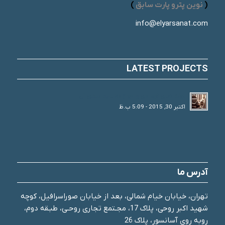
(
نوین پترو پارت سابق
)
info@elyarsanat.com
LATEST PROJECTS
لوله های فولادی و انواع تقسیم بندی آن
اکتبر 30, 2015 - 5:09 ب.ظ
آدرس ما
تهران، خیابان خیام شمالی، بعد از خیابان صوراسرافیل، کوچه
شهید اکبر روحی، پلاک 17، مجـتمع تجاری روحـی، طبـقه دوم،
روبه روی آسانسور، پلاک 26