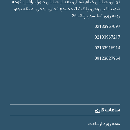
تهران، خیابان خیام شمالی، بعد از خیابان صوراسرافیل، کوچه
شهید اکبر روحی، پلاک 17، مجـتمع تجاری روحـی، طبـقه دوم،
روبه روی آسانسور، پلاک 26
02133967097
02133967217
02133916914
09123627964
ساعات کاری
همه روزه ازساعت