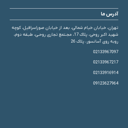
آدرس ما
تهران، خیابان خیام شمالی، بعد از خیابان صوراسرافیل، کوچه
شهید اکبر روحی، پلاک 17، مجـتمع تجاری روحـی، طبـقه دوم،
روبه روی آسانسور، پلاک 26
02133967097
02133967217
02133916914
09123627964