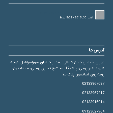
لوله های فولادی و انواع تقسیم بندی آن
اکتبر 30, 2015 - 5:09 ب.ظ
آدرس ما
تهران، خیابان خیام شمالی، بعد از خیابان صوراسرافیل، کوچه
شهید اکبر روحی، پلاک 17، مجـتمع تجاری روحـی، طبـقه دوم،
روبه روی آسانسور، پلاک 26
02133967097
02133967217
02133916914
09123627964