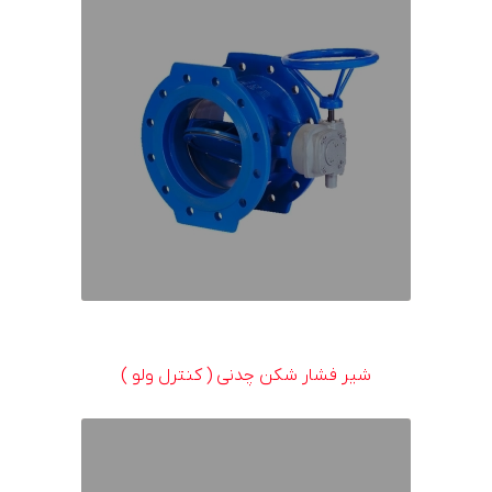
شیر فشار شکن چدنی ( کنترل ولو )