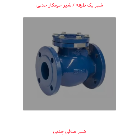
شیر یک طرفه / شیر خودکار چدنی
شیر صافی چدنی