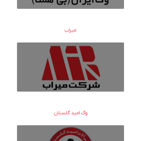
میراب
وگ امید گلستان