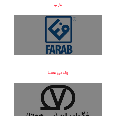
فاراب
وگ بی همتا