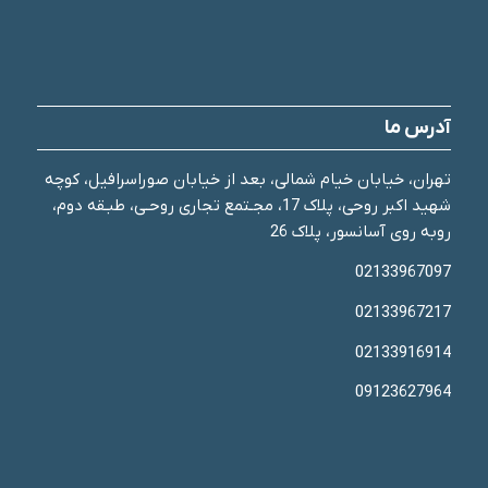
آدرس ما
تهران، خیابان خیام شمالی، بعد از خیابان صوراسرافیل، کوچه
شهید اکبر روحی، پلاک 17، مجـتمع تجاری روحـی، طبـقه دوم،
روبه روی آسانسور، پلاک 26
02133967097
02133967217
02133916914
09123627964