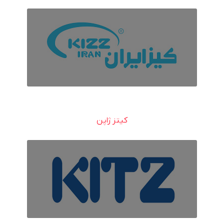
کیتز ژاپن