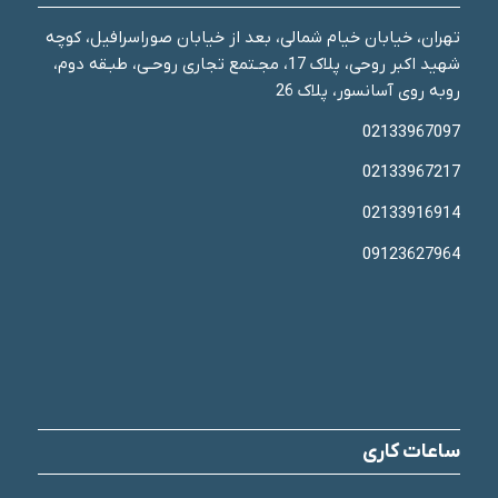
تهران، خیابان خیام شمالی، بعد از خیابان صوراسرافیل، کوچه
شهید اکبر روحی، پلاک 17، مجـتمع تجاری روحـی، طبـقه دوم،
روبه روی آسانسور، پلاک 26
02133967097
02133967217
02133916914
09123627964
ساعات کاری