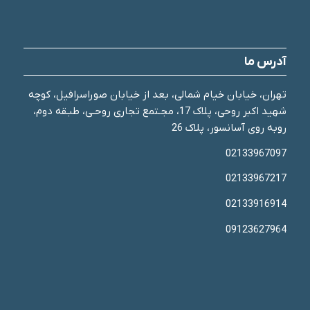
آدرس ما
تهران، خیابان خیام شمالی، بعد از خیابان صوراسرافیل، کوچه
شهید اکبر روحی، پلاک 17، مجـتمع تجاری روحـی، طبـقه دوم،
روبه روی آسانسور، پلاک 26
02133967097
02133967217
02133916914
09123627964