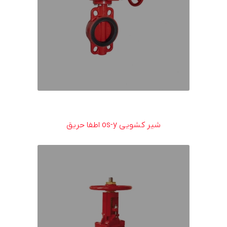
شیر کشویی os-y اطفا حریق