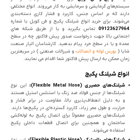
سیستم‌های گرمایشی و سرمایشی به کار می‌روند. انواع مختلفی
دارند که بر اساس جنس، کاربرد و فشار کاری دسته‌بندی
می‌شوند. برای خرید انواع شیلنگ پکیج و فن کویل با شماره
09123627964
تماس بگیرید و یا از طریق شبکه های
اجتماعی بالا جهت درخواست صدور پیش فاکتور چه در سطح
عمده و یا در سطح خرد پیام بدهید. کارشناسان الیار صنعت
شایا (
بورس لوله و اتصالات
و شیرالات صنعتی ) در سریعترین
زمان ممکن به ارسال پیش فاکتور شما اقدام می نمایند.
انواع شیلنگ پکیج
شیلنگ‌های حصیری (Flexible Metal Hose):
این نوع
شیلنگ‌ها از جنس فولاد ضد زنگ یا استنلس استیل هستند
و به دلیل انعطاف‌پذیری بالا، مقاومت در برابر فشار و
حرارت، و طول عمر زیاد، کاربرد گسترده‌ای در پکیج‌ها دارند.
شیلنگ‌های حصیری معمولاً برای اتصال پکیج به لوله‌کشی
ساختمان و همچنین برای اتصال قطعات داخلی پکیج
استفاده می‌شوند.
شیلنگ‌های پلاستیکی (Flexible Plastic Hose):
این نوع