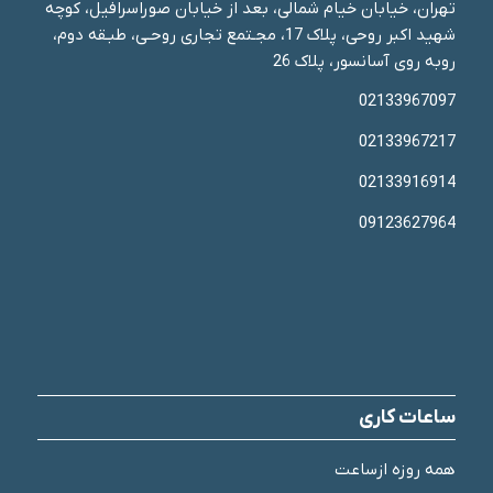
تهران، خیابان خیام شمالی، بعد از خیابان صوراسرافیل، کوچه
شهید اکبر روحی، پلاک 17، مجـتمع تجاری روحـی، طبـقه دوم،
روبه روی آسانسور، پلاک 26
02133967097
02133967217
02133916914
09123627964
ساعات کاری
همه روزه ازساعت