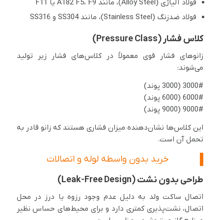
فولاد آلیاژی (Alloy Steel)، مانند A182 F5، F9 یا F11
فولاد ضدزنگ (Stainless Steel)، مانند SS304 و SS316
کلاس فشار (Pressure Class)
زانوهای فشار قوی معمولاً در کلاس‌های فشار زیر تولید
می‌شوند:
3000# (3000 پوند)
6000# (6000 پوند)
9000# (9000 پوند)
این کلاس‌ها نشان‌دهنده میزان فشاری هستند که زانو قادر به
تحمل آن است.
خرید بدون واسطه لوله و اتصالات
طراحی بدون نشت (Leak-Free Design)
اتصال ساکت ولد به دلیل عدم وجود رزوه یا درز در محل
اتصال، نشت‌پذیری کمتری دارد و برای محیط‌های حساس نظیر