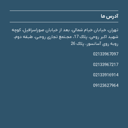
آدرس ما
تهران، خیابان خیام شمالی، بعد از خیابان صوراسرافیل، کوچه
شهید اکبر روحی، پلاک 17، مجـتمع تجاری روحـی، طبـقه دوم،
روبه روی آسانسور، پلاک 26
02133967097
02133967217
02133916914
09123627964