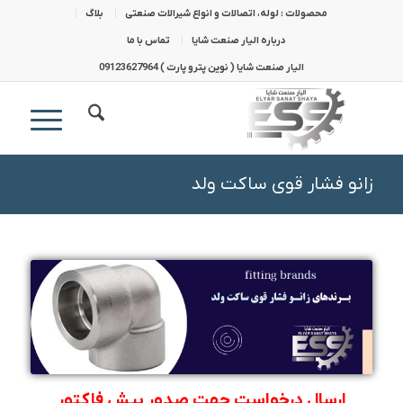
محصولات : لوله، اتصالات و انواع شیرالات صنعتی
بلاگ
درباره الیار صنعت شایا
تماس با ما
الیار صنعت شایا ( نوین پترو پارت ) 09123627964
زانو فشار قوی ساکت ولد
ارسال درخواست جهت صدور پیش فاکتور