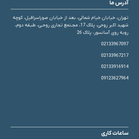
آدرس ما
تهران، خیابان خیام شمالی، بعد از خیابان صوراسرافیل، کوچه
شهید اکبر روحی، پلاک 17، مجـتمع تجاری روحـی، طبـقه دوم،
روبه روی آسانسور، پلاک 26
02133967097
02133967217
02133916914
09123627964
ساعات کاری