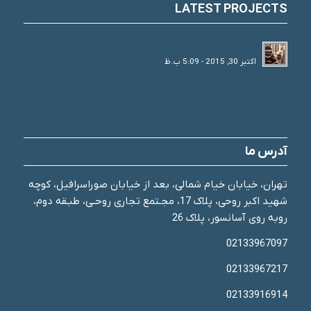
LATEST PROJECTS
لوله های فولادی و انواع تقسیم بندی آن
اکتبر 30, 2015 - 5:09 ب.ظ
آدرس ما
تهران، خیابان خیام شمالی، بعد از خیابان صوراسرافیل، کوچه
شهید اکبر روحی، پلاک 17، مجـتمع تجاری روحـی، طبـقه دوم،
روبه روی آسانسور، پلاک 26
02133967097
02133967217
02133916914