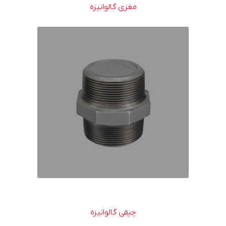
مغزی گالوانیزه
چپقی گالوانیزه