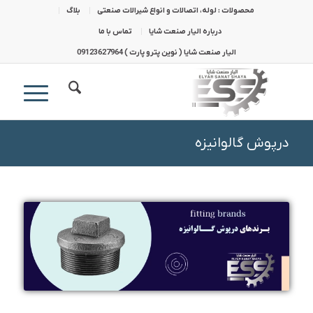
محصولات : لوله، اتصالات و انواع شیرالات صنعتی
بلاگ
درباره الیار صنعت شایا
تماس با ما
الیار صنعت شایا ( نوین پترو پارت ) 09123627964
درپوش گالوانیزه