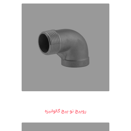
روپیچ تو پیچ گالوانیزه