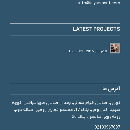
info@elyarsanat.com
LATEST PROJECTS
لوله های فولادی و انواع تقسیم بندی آن
اکتبر 30, 2015 - 5:09 ب.ظ
آدرس ما
تهران، خیابان خیام شمالی، بعد از خیابان صوراسرافیل، کوچه
شهید اکبر روحی، پلاک 17، مجـتمع تجاری روحـی، طبـقه دوم،
روبه روی آسانسور، پلاک 26
02133967097