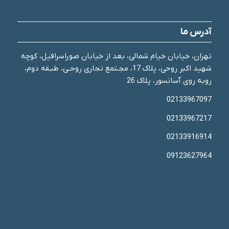
آدرس ما
تهران، خیابان خیام شمالی، بعد از خیابان صوراسرافیل، کوچه
شهید اکبر روحی، پلاک 17، مجـتمع تجاری روحـی، طبـقه دوم،
روبه روی آسانسور، پلاک 26
02133967097
02133967217
02133916914
09123627964