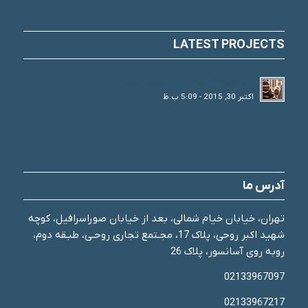
LATEST PROJECTS
لوله های فولادی و انواع تقسیم بندی آن
اکتبر 30, 2015 - 5:09 ب.ظ
آدرس ما
تهران، خیابان خیام شمالی، بعد از خیابان صوراسرافیل، کوچه
شهید اکبر روحی، پلاک 17، مجـتمع تجاری روحـی، طبـقه دوم،
روبه روی آسانسور، پلاک 26
02133967097
02133967217