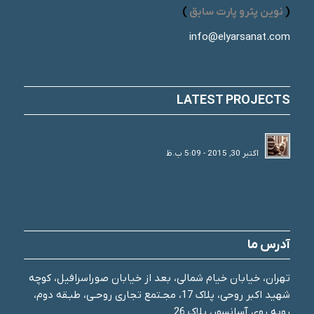
(
نوین پترو پارت سابق
)
info@elyarsanat.com
LATEST PROJECTS
لوله های فولادی و انواع تقسیم بندی آن
اکتبر 30, 2015 - 5:09 ب.ظ
آدرس ما
تهران، خیابان خیام شمالی، بعد از خیابان صوراسرافیل، کوچه
شهید اکبر روحی، پلاک 17، مجـتمع تجاری روحـی، طبـقه دوم،
روبه روی آسانسور، پلاک 26