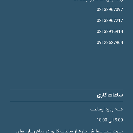
02133967097
02133967217
02133916914
09123627964
ساعات کاری
همه روزه ازساعت
9:00 الی 18:00
جهت ثبت سفارش خارج از ساعات کاری در پیام رسان های