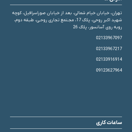
تهران، خیابان خیام شمالی، بعد از خیابان صوراسرافیل، کوچه
شهید اکبر روحی، پلاک 17، مجـتمع تجاری روحـی، طبـقه دوم،
روبه روی آسانسور، پلاک 26
02133967097
02133967217
02133916914
09123627964
ساعات کاری