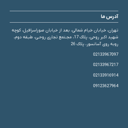
آدرس ما
تهران، خیابان خیام شمالی، بعد از خیابان صوراسرافیل، کوچه
شهید اکبر روحی، پلاک 17، مجـتمع تجاری روحـی، طبـقه دوم،
روبه روی آسانسور، پلاک 26
02133967097
02133967217
02133916914
09123627964