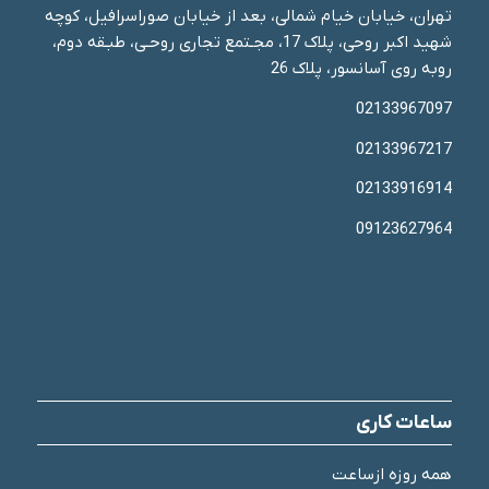
تهران، خیابان خیام شمالی، بعد از خیابان صوراسرافیل، کوچه
شهید اکبر روحی، پلاک 17، مجـتمع تجاری روحـی، طبـقه دوم،
روبه روی آسانسور، پلاک 26
02133967097
02133967217
02133916914
09123627964
ساعات کاری
همه روزه ازساعت